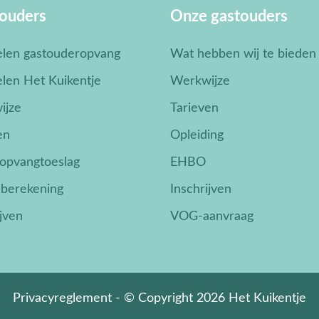
 ouders
Onze gastouders
elen gastouderopvang
Wat hebben wij te bieden
len Het Kuikentje
Werkwijze
ijze
Tarieven
en
Opleiding
opvangtoeslag
EHBO
nberekening
Inschrijven
ijven
VOG-aanvraag
Privacyreglement
- © Copyright 2026 Het Kuikentje