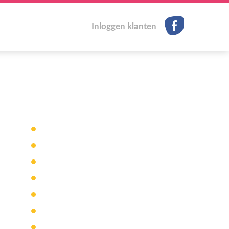
Facebook
Inloggen klanten
Voordelen gastouderopvang
Voordelen Het Kuikentje
Werkwijze
Tarieven
Kinderopvangtoeslag
Kostenberekening
Inschrijven