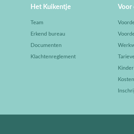
Het Kuikentje
Voor
Team
Voord
Erkend bureau
Voorde
Documenten
Werkw
Klachtenreglement
Tariev
Kinder
Koste
Inschr