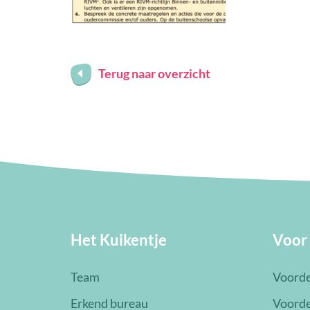
Terug naar overzicht
Het Kuikentje
Voor
Team
Voorde
Erkend bureau
Voorde