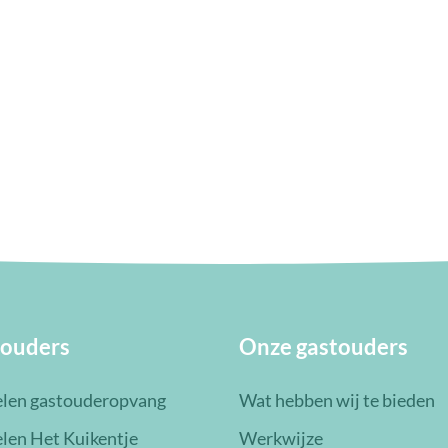
 ouders
Onze gastouders
len gastouderopvang
Wat hebben wij te bieden
len Het Kuikentje
Werkwijze